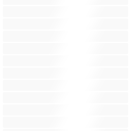
بنات الجامعة
بيضاء البشرة
ثديين ضخمين
جنس جماعي
جنس شرجي
حامل
ربات المنزل
سحاق
سوداء البشرة
شقراء