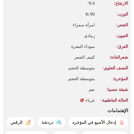
الارتفاع:
4'6"
الوزن:
90 lb
الشعر:
امرأة سمراء
العيون:
رمادي
العرق:
سوداء البشرة
شعرالعانة:
كثيف الشعر
النصف العلوي:
متوسطة الحجم
المؤخرة:
متوسطة الحجم
شبقة جنسيا:
نعم
الحالة العاطفية:
عزباء
الإهتمامات
إدخال الأصبع في المؤخره
دردشة
الرقص