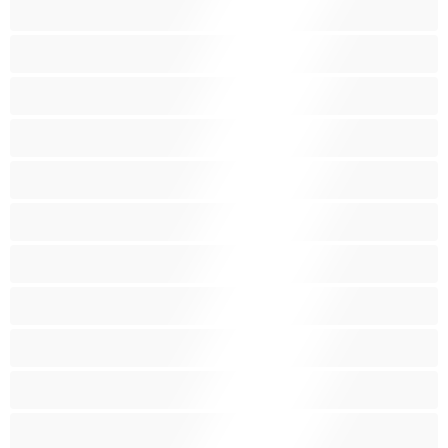
صغيرات
صغيرة الثديين
صنم
صهباء
عرب
كبيرة الثديين
كس غزير الشعر
كس محلوق
مؤخرة كبيرة
متوسطة الثديين
مدخنات