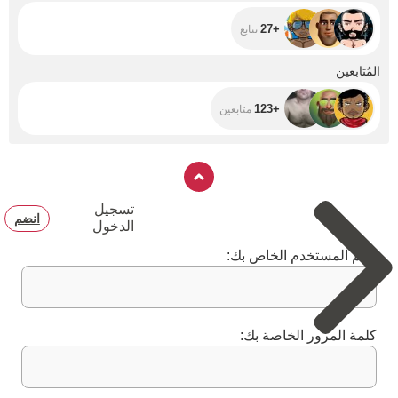
+27
تتابع
+123
المُتابعين
+123
متابعين
تسجيل
انضم
الدخول
اسم المستخدم الخاص بك:
كلمة المرور الخاصة بك: