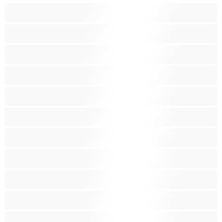
آسيوي
أفضل عارضات الدردشة الخاصة
اطلاق السوائل
الأدوات
الجدة
الجنس العبودي
الصبايا
اللاتينيات
المراهقين 18‏+
امرأة جميلة ضخمة
امرأة سمراء