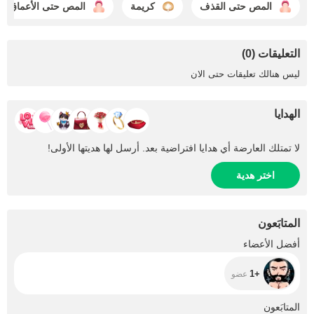
المص حتى القذف
كريمة
المص حتى الأعماق
التعليقات (0)
ليس هنالك تعليقات حتى الان
الهدايا
لا تمتلك العارضة أي هدايا افتراضية بعد. أرسل لها هديتها الأولى!
اختر هدية
المتابَعون
+1
أفضل الأعضاء
+1
عضو
+27
المتابَعون